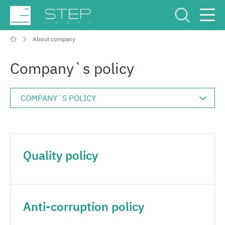
About company
Service Center
Рус
Eng
Company`s policy
Company
Quality policy
Competencies and services
Industries
Anti-corruption policy
Projects